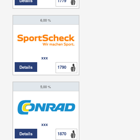
Details
1779
6,00 %
xxx
Details
1790
5,00 %
xxx
Details
1870